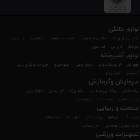
با ضمانت نامه شکوفا الکتریک
لطفا
توجه داشته باشید
؛
کلیه کالاهای عرضه شده در دالانو اصل بوده و دارای گارانتی از شرکتهای معتبر
لوازم خانگی
می باشد.
یخچال و فریزر تک
ماشین ظرفشویی
ماشین لباسشویی
بخارشوی
جاروبرقی
اتو بخار
کارواش
کف شوی
لوازم آشپزخانه
قهوه ساز
لوازم پخت و پز
سماور برقی
آبمیوه گیری
چای ساز و کتری برقی
آبسردکن
مایکروویو
سرمایش وگرمایش
پنکه خانگی
پنکه آبی و مه ساز
پنکه بزرگ
کولر پرتابل
شوفاژ برقی
بخاری تابشی
تصفیه هوا
بخاری برقی
سلامت و زیبایی
لیزر خانگی
اپیلاتور
ریش تراش
عطر زنانه
عطر مردانه
لوازم سرویش بهداشتی
ابزار سلامت
تجهیزات ورزشی