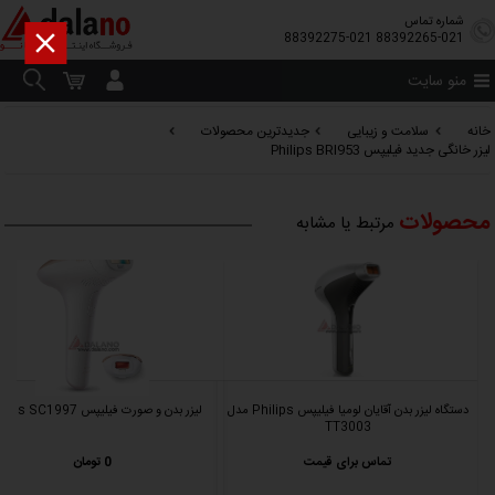
شماره تماس

88392275-021
88392265-021
منو سایت
خانه
سلامت و زیبایی
جدیدترین محصولات
لیزر خانگی جدید فیلیپس Philips BRI953
محصولات
مرتبط یا مشابه
دستگاه لیزر بدن آقایان لومیا فیلیپس Philips مدل
لیزر بدن و صورت فیلیپس Philips SC1997
TT3003
تماس برای قیمت
0 تومان