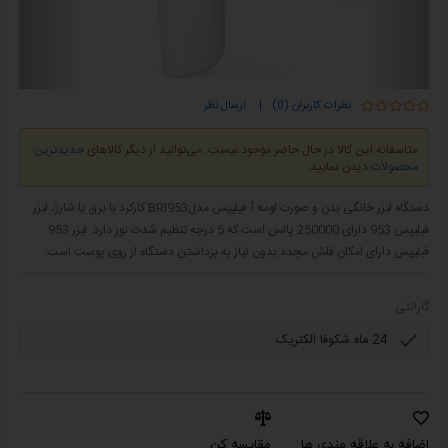
نظرات کاربران (0)
|
ارسال نظر
متاسفانه این کالا در حال حاضر موجود نیست. می‌توانید از دیگر کالاهای
جدیدترین
محصولات
دیدن نمایید.
دستگاه لیزر خانگی بدن و صورت لومه آ فیلیپس مدلBRI953 کارکرد با برق یا شارژ، لیزر
فیلیپس 953 دارای 250000 پالس است که 5 درجه تنظیم شدت نور دارد. لیزر 953
فیلیپس دارای امکان فلش مجدد بدون نیاز به برداشتن دستگاه از روی پوست است.
گارانتی
اضافه به علاقه مندی ها
مقایسه کن