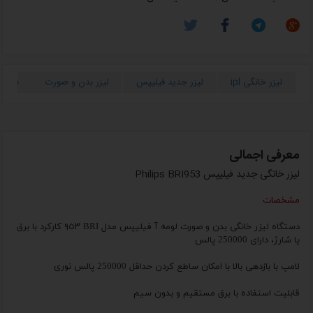
لیزر خانگی ipl
لیزر جدید فیلیپس
لیزر بدن و صورت
بهتری
معرفی اجمالی
لیزر خانگی جدید فیلیپس Philips BRI953
مشخصات
دستگاه لیزر خانگی بدن و صورت لومه آ فیلیپس مدل BRI ٩٥٣
کارکرد با برق
یا شارژ، دارای
250000
پالس
لامپ با بازدهی بالا با امکان ساطع کردن حداقل 250000 پالس نوری
قابلیت استفاده با برق مستقیم و بدون سیم