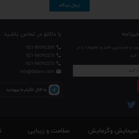
ارسال دیدگاه
رنامه
با دالانو در تماس باشید
ید و جدیدترین اخبار و تخفیفات را در
021-88392265

 کنید
021-88392275

021-88392273

info@dalano.com

به کانال تلگرام ما بپیوندید
سرمایش وگرمایش
سلامت و زیبایی
ت