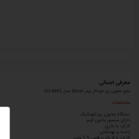
معرفی اجمالی
مایع صابون ریز خودکار بیمر Bimer مدل GO-8892
مشخصات
دستگاه صابون ریز اتوماتیک
دارای سنسور مادون قرمز
کارکرد با باتری
راحت و بهداشتی
کارکرد با
4
باتری قلمی
1.5
ولت