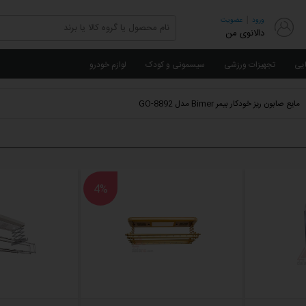
|
ورود
عضویت
دالانوی من
ایی
تجهیزات ورزشی
سیسمونی و کودک
لوازم خودرو
مایع صابون ریز خودکار بیمر Bimer مدل GO-8892
4%