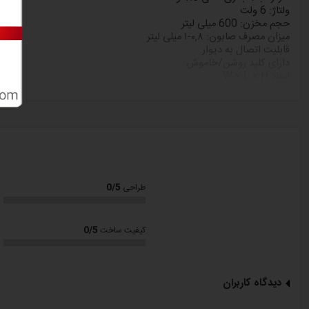
ولتاژ:
6
ولت
حجم
مخزن:
600
میلی لیتر
میزان مصرف صابون: ٠,٨-١ میلی لیتر
قابلیت اتصال به دیوار
دارای کلید روشن/خاموش
ابعاد
x H:
L
x
W
cm
10
x
11
x
16.5
وزن:
500
گرم
ولتاژ 220V/50HZ
قابل استفاده در سرویس های بهداشتی
عمومی، ادارات
، بیمارستان، رستور
12 ماه گارانتی
رنگ سفید
با ضمانت نامه
بیمر
0/5
طراحی
لطفا
توجه داشته باشید
؛
کلیه کالاهای عرضه شده در دالانو اصل بوده و دارای گارانتی از شرکتهای مع
0/5
کیفیت ساخت
2
دیدگاه کاربران