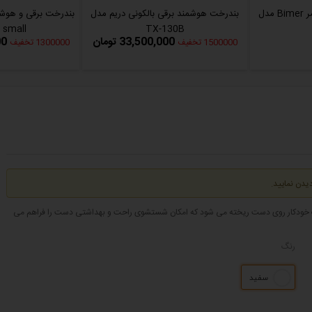
مایع صابون ریز خودکار بیمر Bimer مدل
بندرخت هوشمند برقی بالکونی دریم مدل
بندرخت برقی و هوشم
 small
TX-130B
33,500,000 تومان
00
1500000 تخفیف
1300000 تخفیف
یدن نمایید.
صورت خودکار روی دست ریخته می شود که امکان شستشوی راحت و بهداشتی دست را فراهم می
رنگ
سفید