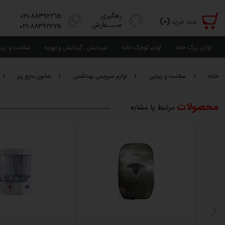
رهگیری
٨٨٣٩٢٢٦٥-٠٢١
(٠)
سبد خرید
ســــفارش
٨٨٣٩٢٢٧٥-٠٢١
لوازم بزرگ خانه
لوازم کوچک خانه
سرمایش , گرمایش و تهویه
سلامت و زیب
خانه
سلامت و زیبایی
لوازم سرویس بهداشتی
صابون مایع ریز
محصولات
مرتبط یا مشابه