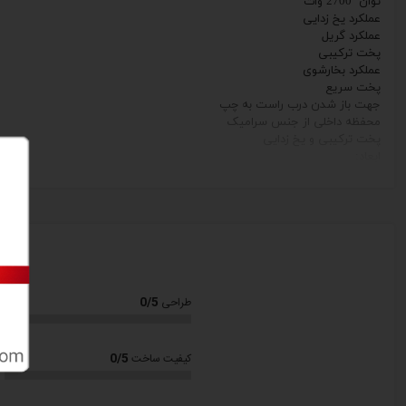
توان
2700
وات
عملکرد
یخ زدایی
عملکرد
گریل
پخت ترکیبی
عملکرد
بخارشوی
پخت سریع
جهت باز شدن درب راست به چپ
محفظه داخلی از جنس سرامیک
پخت ترکیبی
و
یخ زدایی
ابعاد:
ارتفاع 28 cm
عرض 52 cm
طول 40 cm
رنگ: نقره ای
18 ماه گارانتی
با ضمانت نامه
سام سرویس
0/5
طراحی
0/5
کیفیت ساخت