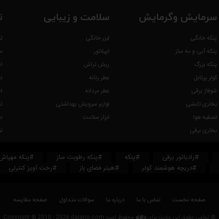
سرمایش وگرمایش
سلامت و زیبایی
ت
پنکه خانگی
لیزر خانگی
ت
پنکه آبی و مه ساز
اپیلاتور
م
پنکه بزرگ
ریش تراش
ا
کولر پرتابل
عطر زنانه
د
شوفاژ برقی
عطر مردانه
ا
بخاری تابشی
لوازم سرویش بهداشتی
ت
تصفیه هوا
ابزار سلامت
د
بخاری برقی
ت
#رادیاتور برقی
#پنکه
#پنکه رطوبت ساز
#پنکه مهپاش
#دریچه هوشمند کولر
#هیتر فضای باز
#رخت آویز کنترلی
صفحه نخست
تماس با ما
درباره ما
سوالات متداول
صفحه مقایسه
© تمامی حقوق این سایت برای
دالانو
محفوظ است Copyright © 2010 - 2026 dalano.com