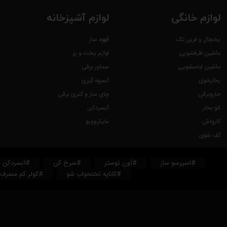
لوازم خانگی
لوازم آشپزخانه
یخچال و فریزر تک
قهوه ساز
ماشین ظرفشویی
لوازم پخت و پز
ماشین لباسشویی
سماور برقی
بخارشوی
آبمیوه گیری
جاروبرقی
چای ساز و کتری برقی
اتو بخار
آبسردکن
کارواش
مایکروویو
کف شوی
#اسپرسو ساز
#آون توستر
#سرخ کن
#آبسردکن
#کاناپه تختخواب شو
#کولر کم مصرف