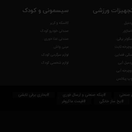
جهیزات ورزشی
سیسمونی و کودک
ردمیل
کالسکه و کریر
اساژور
صندلی خودرو کودک
سکوتر برقی
صندلی غذا خوری
وچرخه ثابت
مینی واش
سکی فضایی
لوازم سرگرمی کودک
ردمیل آبی
لوازم شخصی کودک
وچرخه آبی
وپ پیلاتس
 صنعتی
#پنکه صنعتی و ارسال فوری
#بخاری برقی تابشی
#یخ ساز خانگی
#قیمت ماکروفر