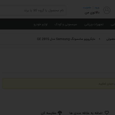
|
ورود
عضویت
دالانوی من
ایی
تجهیزات ورزشی
سیسمونی و کودک
لوازم خودرو
معمولی
مایکروویو سامسونگ Samsung مدل GE 281S
دیدن نمایید.
اضافه به علاقه مندی ها
مقایسه کن