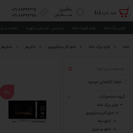
رهگیری
٨٨٣٩٢٢٦٥-٠٢١
(٠)
سبد خرید
ســــفارش
٨٨٣٩٢٢٧٥-٠٢١
لوازم بزرگ خانه
لوازم کوچک خانه
سرمایش , گرمایش و تهویه
سلامت و زیب
خانه
لوازم بزرگ خانه
اجاق گاز و مایکروویو
ماکروفر
مایکروفر 
فقط کالاهای موجود
4%
گروه محصولات
لوازم بزرگ خانه
اجاق گاز و مایکروویو
اجاق مبله
اجاق رو میزی