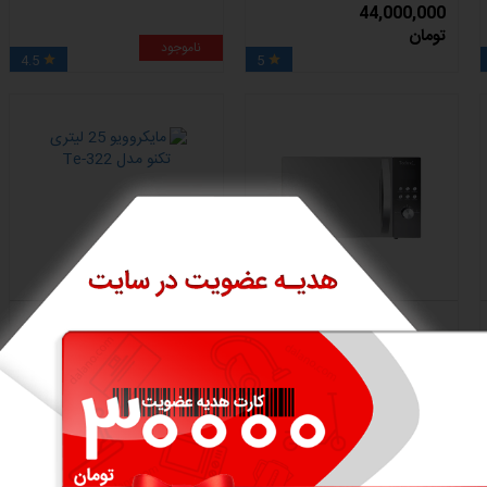
44,000,000
تومان
ناموجود
4.5
5


مایکروویو 30 لیتر تکنو مدل Te-
مایکروویو 25 لیتری تکنو مدل
Te-322
342
ناموجود
ناموجود
4.5
4.5

