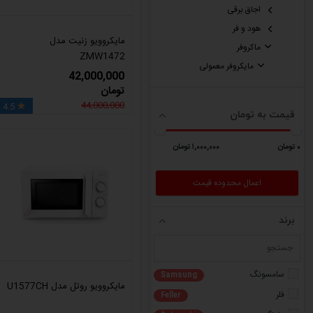
اجاق برقی
هود و فر
مایکروویو زنیت مدل
ماکروفر
ZMW1472
مایکروفر معمولی
42,000,000
تومان
44,000,000
4.5

قیمت به تومان
٠ تومان
١,٠٠٠,٠٠٠ تومان
برند
سامسونگ
Samsung
مایکروویو روتل مدل U1577CH
فلر
Feller