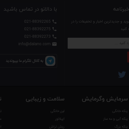
رنامه
با دالانو در تماس باشید
ید و جدیدترین اخبار و تخفیفات را در
021-88392265

 کنید
021-88392275

021-88392273

info@dalano.com

به کانال تلگرام ما بپیوندید
سرمایش وگرمایش
سلامت و زیبایی
ت
پنکه خانگی
لیزر خانگی
ت
پنکه آبی و مه ساز
اپیلاتور
م
پنکه بزرگ
ریش تراش
ا