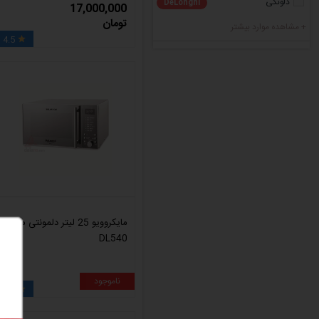
دلونگی
DeLonghi
17,000,000
تومان
+ مشاهده موارد بیشتر
4.5

مایکروویو 25 لیتر دلمونتی مدل
DL540
ناموجود
4.5
