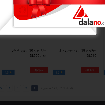
سولاردام 38 لیتر دلمونتی مدل
مایکروویو 30 لیتری دلمونتی
DL510
مدل DL500
ناموجود
ناموجود
4.5
4.5


(تعداد 1 -7 از 127 محصول)
1
2
3
4
5