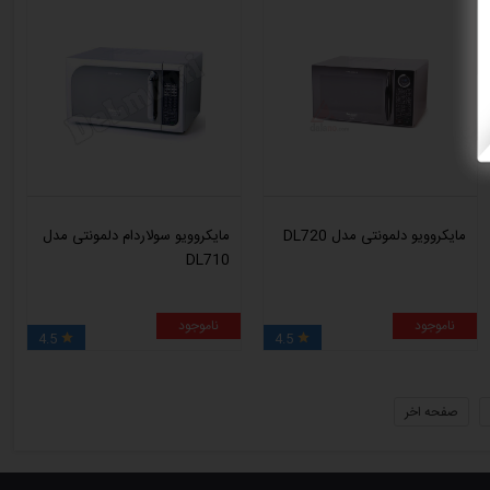
مایکروویو دلمونتی مدل DL720
مایکروویو سولاردام دلمونتی مدل
DL710
ناموجود
ناموجود
4.5
4.5


صفحه اخر