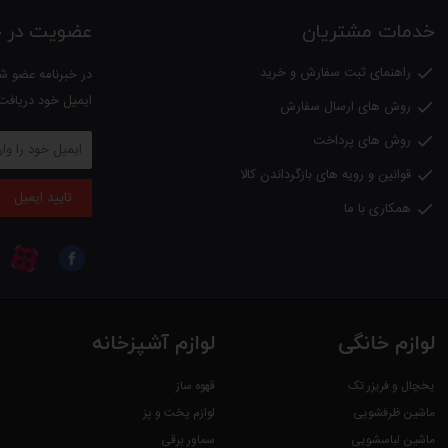
خدمات مشتریان
عضویت در خب
راهنمای ثبت سفارش و خرید

در خبرنامه عضو شو
ایمیل خود دریافت
روش های ارسال سفارش

روش های پرداخت

قوانین و رویه های بازگرداندن کالا

تایید ایمیل
همکاری با ما

لوازم خانگی
لوازم آشپزخانه
یخچال و فریزر تک
قهوه ساز
ماشین ظرفشویی
لوازم پخت و پز
ماشین لباسشویی
سماور برقی