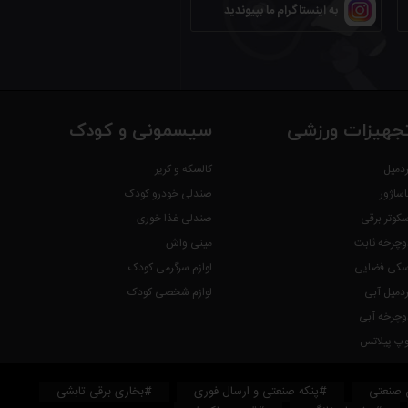
به اینستاگرام ما بپیوندید
جهیزات ورزشی
سیسمونی و کودک
ردمیل
کالسکه و کریر
اساژور
صندلی خودرو کودک
سکوتر برقی
صندلی غذا خوری
وچرخه ثابت
مینی واش
سکی فضایی
لوازم سرگرمی کودک
ردمیل آبی
لوازم شخصی کودک
وچرخه آبی
وپ پیلاتس
 صنعتی
#پنکه صنعتی و ارسال فوری
#بخاری برقی تابشی