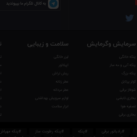
به کانال تلگرام ما بپیوندید
سرمایش وگرمایش
سلامت و زیبایی
ت
پنکه خانگی
لیزر خانگی
ت
پنکه آبی و مه ساز
اپیلاتور
م
پنکه بزرگ
ریش تراش
ا
کولر پرتابل
عطر زنانه
د
شوفاژ برقی
عطر مردانه
ا
بخاری تابشی
لوازم سرویش بهداشتی
ت
تصفیه هوا
ابزار سلامت
د
بخاری برقی
ت
#رادیاتور برقی
#پنکه
#پنکه رطوبت ساز
#پنکه مهپاش