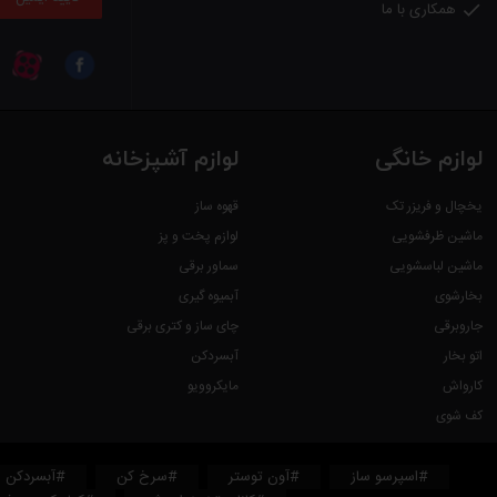
همکاری با ما

لوازم خانگی
لوازم آشپزخانه
یخچال و فریزر تک
قهوه ساز
ماشین ظرفشویی
لوازم پخت و پز
ماشین لباسشویی
سماور برقی
بخارشوی
آبمیوه گیری
جاروبرقی
چای ساز و کتری برقی
اتو بخار
آبسردکن
کارواش
مایکروویو
کف شوی
#اسپرسو ساز
#آون توستر
#سرخ کن
#آبسردکن