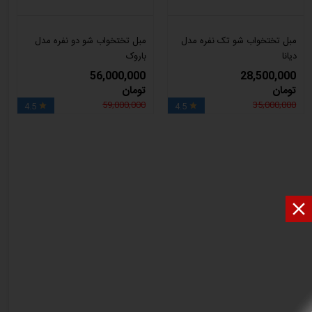
مبل تختخواب شو تک نفره مدل
مبل تختخواب شو دو نفره مدل
دیانا
باروک
56,000,000
28,500,000
تومان
تومان
59,000,000
35,000,000
4.5
4.5


