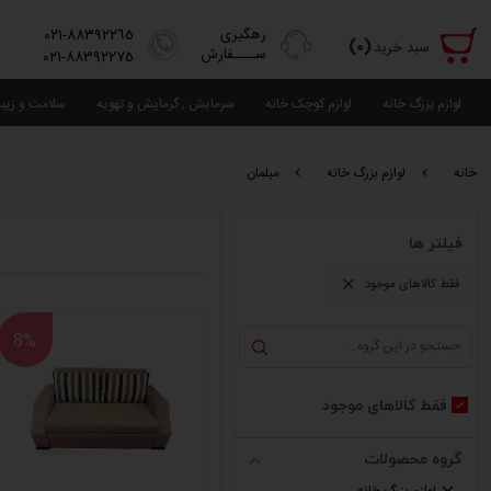
رهگیری
٨٨٣٩٢٢٦٥-٠٢١
(٠)
سبد خرید
ســــفارش
٨٨٣٩٢٢٧٥-٠٢١
لوازم بزرگ خانه
لوازم کوچک خانه
سرمایش , گرمایش و تهویه
سلامت و زیب
خانه
لوازم بزرگ خانه
مبلمان
فیلتر ها
فقط کالاهای موجود
8%
فقط کالاهای موجود
گروه محصولات