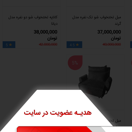
مبل تختخواب شو تک‌ نفره مدل
کاناپه تختخواب شو دو نفره مدل
گرند
دیانا
38,000,000
37,000,000
تومان
تومان
42,000,000
40,000,000
5
4.5


5%
مبل تختخواب شو تک نفره برف
مدل کاپری Kapry