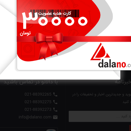
26,500,000
تومان
28,000,000
5

(تعداد 1 -1 از 7 محصول)
رنامه
با دالانو در تماس باشید
ید و جدیدترین اخبار و تخفیفات را در
021-88392265

 کنید
021-88392275

021-88392273

info@dalano.com
