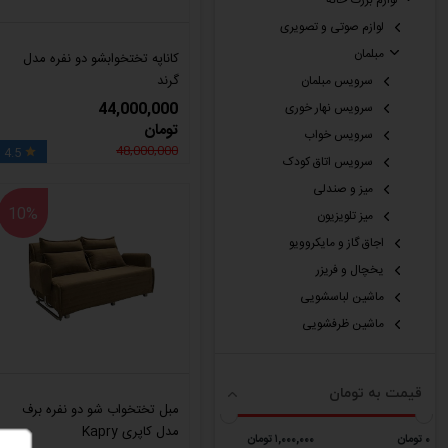
لوازم بزرگ خانه
لوازم صوتی و تصویری
مبلمان
کاناپه تختخوابشو دو نفره مدل
گرند
سرویس مبلمان
44,000,000
سرویس نهار خوری
تومان
سرویس خواب
48,000,000
4.5

سرویس اتاق کودک
میز و صندلی
10%
میز تلویزیون
اجاق گاز و مایکروویو
یخچال و فریزر
ماشین لباسشویی
ماشین ظرفشویی
قیمت به تومان
مبل تختخواب شو دو نفره برف
مدل کاپری Kapry
٠ تومان
١,٠٠٠,٠٠٠ تومان