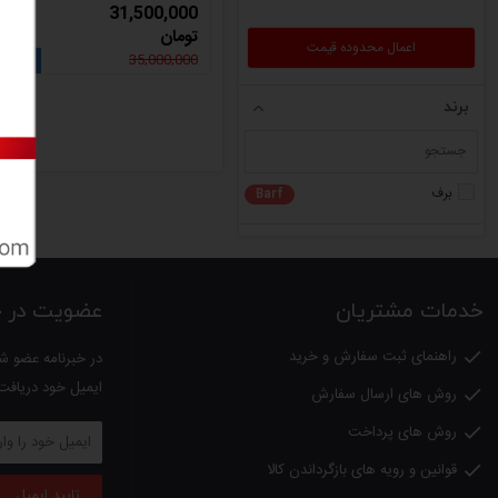
31,500,000
تومان
35,000,000
5

برند
برف
Barf
خدمات مشتریان
عضویت در خب
راهنمای ثبت سفارش و خرید

در خبرنامه عضو شو
ایمیل خود دریافت
روش های ارسال سفارش

روش های پرداخت

قوانین و رویه های بازگرداندن کالا

تایید ایمیل