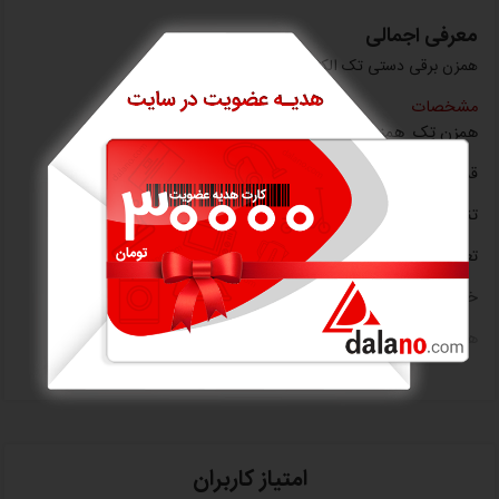
معرفی اجمالی
همزن برقی دستی تک الکتریک مدل HM1108-30WB
مشخصات
همزن تِک
همزن برقی مولینکس مدل HM1108-30WB
قدرت : 300 وات
تنظیمات سرعت : 5 سرعته و حالت توربو
تعداد همزن : 4
خمیر زن فلزی : دارد
همزن فلزی : دارد
نمایش بیشتر
دکمه خارج نمودن پره ها : دارد
کشور سازنده: ایران
18 ماه گارانتی
امتیاز کاربران