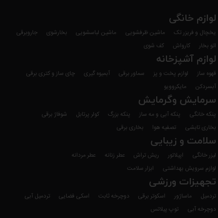
لوازم خانگی
یخچال و فریزر تک
ماشین ظرفشویی
ماشین لباسشویی
بخارشوی
جاروبرقی
اتو بخار
کارواش
کف شوی
لوازم آشپزخانه
قهوه ساز
لوازم پخت و پز
سماور برقی
آبمیوه گیری
چای ساز و کتری برقی
آبسردکن
مایکروویو
سرمایش وگرمایش
پنکه خانگی
پنکه آبی و مه ساز
پنکه بزرگ
کولر پرتابل
شوفاژ برقی
بخاری تابشی
تصفیه هوا
بخاری برقی
سلامت و زیبایی
لیزر خانگی
اپیلاتور
ریش تراش
عطر زنانه
عطر مردانه
لوازم سرویش بهداشتی
ابزار سلامت
تجهیزات ورزشی
تردمیل
ماساژور
اسکوتر برقی
دوچرخه ثابت
اسکی فضایی
تردمیل آبی
دوچرخه آبی
توپ پیلاتس