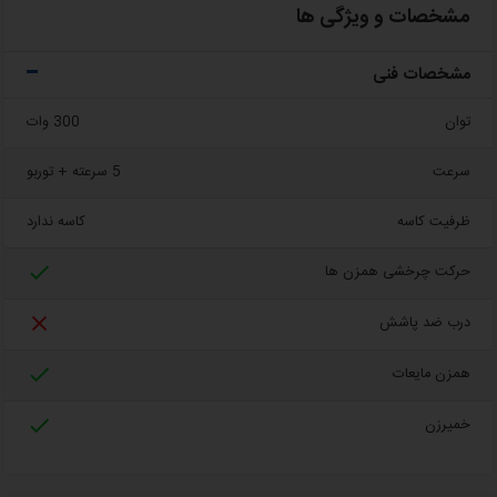
مشخصات و ویژگی ها
مشخصات فنی
توان
300 وات
سرعت
5 سرعته + توربو
ظرفیت کاسه
کاسه ندارد

حرکت چرخشی همزن ها

درب ضد پاشش

همزن مایعات

خمیرزن