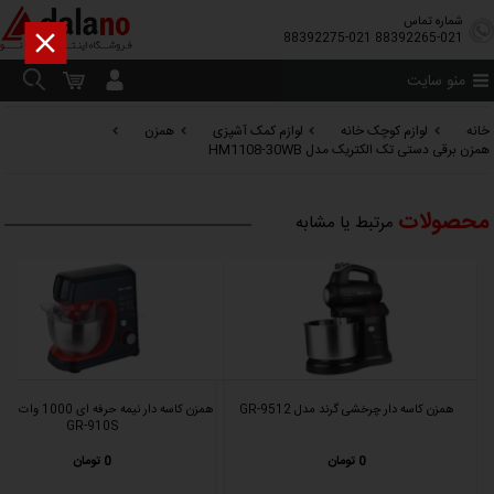
شماره تماس

88392275-021
88392265-021
منو سایت
خانه
لوازم کوچک خانه
لوازم کمک آشپزی
همزن
همزن برقی دستی تک الکتریک مدل HM1108-30WB
محصولات
مرتبط یا مشابه
همزن کاسه دار چرخشی گرند مدل GR-9512
همزن کاسه دار نیمه حرفه ای
GR-910S
0 تومان
0 تومان