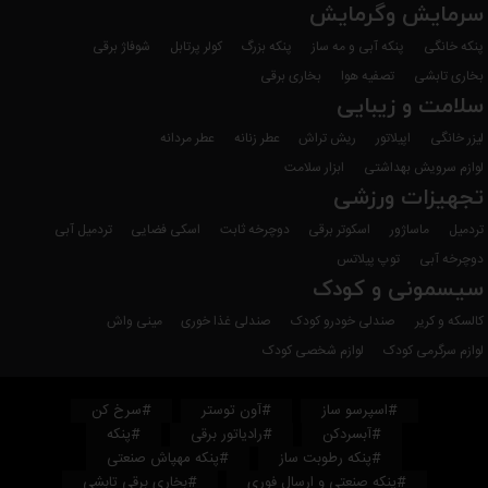
سرمایش وگرمایش
پنکه خانگی
پنکه آبی و مه ساز
پنکه بزرگ
کولر پرتابل
شوفاژ برقی
بخاری تابشی
تصفیه هوا
بخاری برقی
سلامت و زیبایی
لیزر خانگی
اپیلاتور
ریش تراش
عطر زنانه
عطر مردانه
لوازم سرویش بهداشتی
ابزار سلامت
تجهیزات ورزشی
تردمیل
ماساژور
اسکوتر برقی
دوچرخه ثابت
اسکی فضایی
تردمیل آبی
دوچرخه آبی
توپ پیلاتس
سیسمونی و کودک
کالسکه و کریر
صندلی خودرو کودک
صندلی غذا خوری
مینی واش
لوازم سرگرمی کودک
لوازم شخصی کودک
#اسپرسو ساز
#آون توستر
#سرخ کن
#آبسردکن
#رادیاتور برقی
#پنکه
#پنکه رطوبت ساز
#پنکه مهپاش صنعتی
#پنکه صنعتی و ارسال فوری
#بخاری برقی تابشی