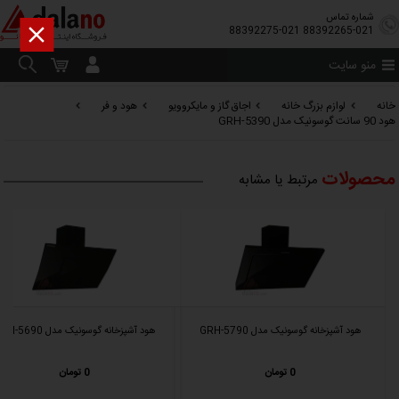
شماره تماس

88392275-021
88392265-021
منو سایت
خانه
لوازم بزرگ خانه
اجاق گاز و مایکروویو
هود و فر
هود 90 سانت گوسونیک مدل GRH-5390
محصولات
مرتبط یا مشابه
هود آشپزخانه گوسونیک مدل GRH-5790
هود آشپزخانه گوسونیک مدل GRH-5690
0 تومان
0 تومان