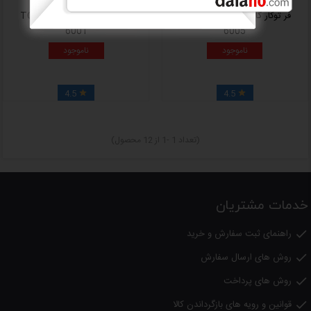
فر توکار گازی تکنو گاز مدل TC
فر توکار گازی تکنو گاز مدل TC
6001
6005
ناموجود
ناموجود
4.5
4.5


(تعداد 1 -1 از 12 محصول)
خدمات مشتریان
راهنمای ثبت سفارش و خرید

روش های ارسال سفارش

روش های پرداخت

قوانین و رویه های بازگرداندن کالا
