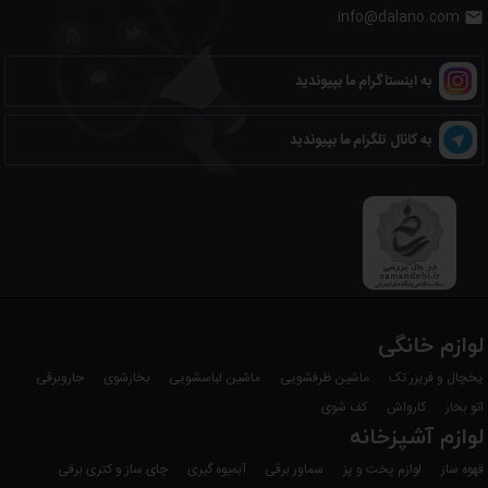
info@dalano.com

به اینستاگرام ما بپیوندید
به کانال تلگرام ما بپیوندید
لوازم خانگی
یخچال و فریزر تک
ماشین ظرفشویی
ماشین لباسشویی
بخارشوی
جاروبرقی
اتو بخار
کارواش
کف شوی
لوازم آشپزخانه
قهوه ساز
لوازم پخت و پز
سماور برقی
آبمیوه گیری
چای ساز و کتری برقی