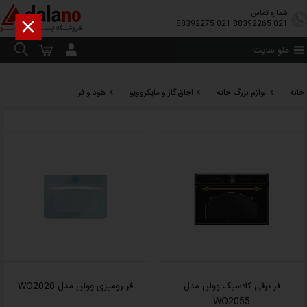
شماره تماس

88392275-021
88392265-021
منو سایت
خانه
لوازم بزرگ خانه
اجاق گاز و مایکروویو
هود و فر
فر برقی کلاسیک وولن مدل
فر رومیزی وولن مدل WO2020
WO2055