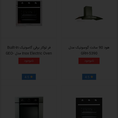
هود 90 سانت گوسونیک مدل
فر توکار برقی گاسونیک Built-In
GRH-5390
Inox Electric Oven مدل GEO-
6060
ناموجود
ناموجود
4.5
4.5

