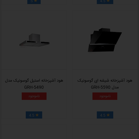
5
4.5


هود آشپزخانه شیشه ای گوسونیک
هود آشپزخانه استیل گوسونیک مدل
مدل GRH-5590
GRH-5490
ناموجود
ناموجود
4.5
4.5

