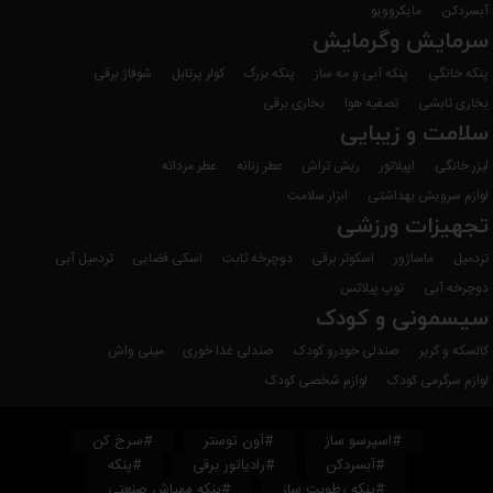
آبسردکن
مایکروویو
سرمایش وگرمایش
پنکه خانگی
پنکه آبی و مه ساز
پنکه بزرگ
کولر پرتابل
شوفاژ برقی
بخاری تابشی
تصفیه هوا
بخاری برقی
سلامت و زیبایی
لیزر خانگی
اپیلاتور
ریش تراش
عطر زنانه
عطر مردانه
لوازم سرویش بهداشتی
ابزار سلامت
تجهیزات ورزشی
تردمیل
ماساژور
اسکوتر برقی
دوچرخه ثابت
اسکی فضایی
تردمیل آبی
دوچرخه آبی
توپ پیلاتس
سیسمونی و کودک
کالسکه و کریر
صندلی خودرو کودک
صندلی غذا خوری
مینی واش
لوازم سرگرمی کودک
لوازم شخصی کودک
#اسپرسو ساز
#آون توستر
#سرخ کن
#آبسردکن
#رادیاتور برقی
#پنکه
#پنکه رطوبت ساز
#پنکه مهپاش صنعتی