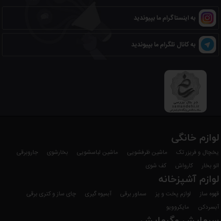
به اینستاگرام ما بپیوندید
به کانال تلگرام ما بپیوندید
لوازم خانگی
یخچال و فریزر تک
ماشین ظرفشویی
ماشین لباسشویی
بخارشوی
جاروبرقی
اتو بخار
کارواش
کف شوی
لوازم آشپزخانه
قهوه ساز
لوازم پخت و پز
سماور برقی
آبمیوه گیری
چای ساز و کتری برقی
آبسردکن
مایکروویو