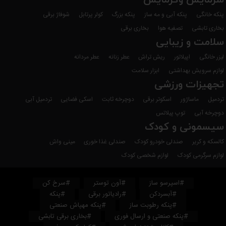
سرمایش وگرمایش
پنکه خانگی
پنکه آبی و مه ساز
پنکه بزرگ
کولر پرتابل
شوفاژ برقی
بخاری تابشی
تصفیه هوا
بخاری برقی
سلامت و زیبایی
لیزر خانگی
اپیلاتور
ریش تراش
عطر زنانه
عطر مردانه
لوازم سرویش بهداشتی
ابزار سلامت
تجهیزات ورزشی
تردمیل
ماساژور
اسکوتر برقی
دوچرخه ثابت
اسکی فضایی
تردمیل آبی
دوچرخه آبی
توپ پیلاتس
سیسمونی و کودک
کالسکه و کریر
صندلی خودرو کودک
صندلی غذا خوری
مینی واش
لوازم سرگرمی کودک
لوازم شخصی کودک
#اسپرسو ساز
#آون توستر
#سرخ کن
#آبسردکن
#رادیاتور برقی
#پنکه
#پنکه رطوبت ساز
#پنکه مهپاش صنعتی
#پنکه صنعتی و ارسال فوری
#بخاری برقی تابشی