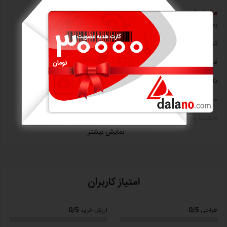
مشخصات
بخاری برقی سه منظوره
توان: 1000 وات
قابل استفاده به صورت ایستاده، رومیزی و دیواری
دارای لوله تلسکوپی برای تنظیم ارتفاع به صورت دلخواه
حداکثر توان گرمایشی 1000 وات
قابلیت چرخش به طرفین
نمایش بیشتر
دارای تنظیمات حرارت
مجهز به ترموستات ایمنی
دارای سیستم قطع خودکار
امتیاز کاربران
مجهز به تایمر از 30 تا 450 دقیقه
0/5
0/5
طراحی
ارزش خرید
دارای کنترل از راه دور