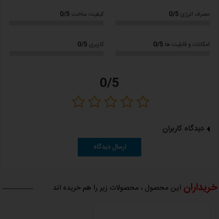
مجهز به شبکه محافظ
0/5
0/5
مصرف انرژی
کیفیت ساخت
ابعاد :1300 × 300 × 430 میلی متر
وزن 3 کیلوگرم
0/5
0/5
امکانات و قابلیت ها
کاربری
18 ماه گارانتی
با ضمانت نامه شرکت ویداس
0/5
دیدگاه کاربران
لطفا
توجه داشته باشید
؛
کلیه کالاهای عرضه شده در دالانو اصل بوده و دارای گارانتی از شرکتهای
ارسال دیدگاه
معتبر می باشد.
خریداران
این محصول ، محصولات زیر را هم خریده اند