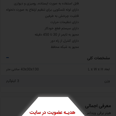
قابل استفاده به صورت ایستاده، رومیزی و دیواری
دارای لوله تلسکوپی برای تنظیم ارتفاع به صورت دلخواه
قابلیت چرخش به طرفین
دارای تنظیمات حرارت
دارای سیستم قطع خودکار
مجهز به تایمر از 30 تا 450 دقیقه
دارای کنترل از راه دور
مجهز به شبکه محافظ
مشخصات کلی
ابعاد L x W x H
43x30x130 سانتی متر
وزن
3 کیلوگرم
معرفی اجمالی
هیتر برقی ویداس مدل VIR-8055