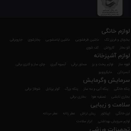
لوازم خانگی
یخچال و فریزر تک
ماشین ظرفشویی
ماشین لباسشویی
بخارشوی
جاروبرقی
اتو بخار
کارواش
کف شوی
لوازم آشپزخانه
قهوه ساز
لوازم پخت و پز
سماور برقی
آبمیوه گیری
چای ساز و کتری برقی
آبسردکن
مایکروویو
سرمایش وگرمایش
پنکه خانگی
پنکه آبی و مه ساز
پنکه بزرگ
کولر پرتابل
شوفاژ برقی
بخاری تابشی
تصفیه هوا
بخاری برقی
سلامت و زیبایی
لیزر خانگی
اپیلاتور
ریش تراش
عطر زنانه
عطر مردانه
لوازم سرویش بهداشتی
ابزار سلامت
تجهیزات ورزشی