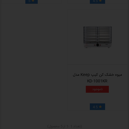
5
4.5


میوه خشک کن کیپ Keep مدل
KD-1001KR
ناموجود
4.5

(تعداد 1 -1 از 5 محصول)