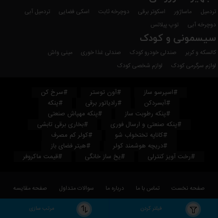
تردمیل
ماساژور
اسکوتر برقی
دوچرخه ثابت
اسکی فضایی
تردمیل آبی
دوچرخه آبی
توپ پیلاتس
سیسمونی و کودک
کالسکه و کریر
صندلی خودرو کودک
صندلی غذا خوری
مینی واش
لوازم سرگرمی کودک
لوازم شخصی کودک
#اسپرسو ساز
#آون توستر
#سرخ کن
#آبسردکن
#رادیاتور برقی
#پنکه
#پنکه رطوبت ساز
#پنکه مهپاش صنعتی
#پنکه صنعتی و ارسال فوری
#بخاری برقی تابشی
#کاناپه تختخواب شو
#کولر کم مصرف
#دریچه هوشمند کولر
#هیتر فضای باز
#رخت آویز کنترلی
#یخ ساز خانگی
#قیمت ماکروفر
صفحه نخست
تماس با ما
درباره ما
سوالات متداول
صفحه مقایسه
© تمامی حقوق این سایت برای
دالانو
محفوظ است Copyright © 2010 - 2026 dalano.com
فیلتر کردن
مرتب سازی