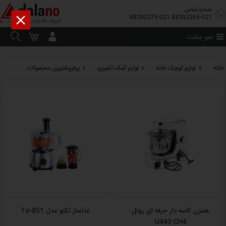
شماره تماس

88392275-021
88392265-021
منو سایت
خانه
لوازم کوچک خانه
لوازم کمک آشپزی
پرفروشترین محصولات
همزن کاسه دار حرفه ای روتل
غذاساز تکنو مدل Te-851
U443 CH4