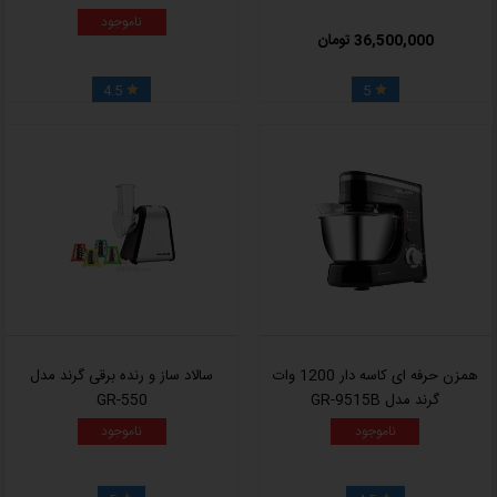
ناموجود
36,500,000 تومان
4.5
5


همزن حرفه ای کاسه دار 1200 وات
سالاد ساز و رنده برقی گرند مدل
گرند مدل GR-9515B
GR-550
ناموجود
ناموجود