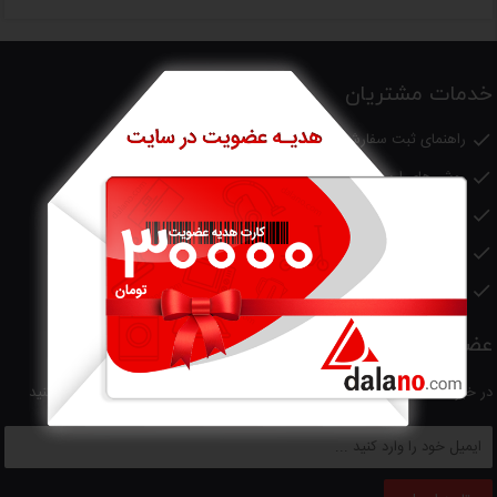
خدمات مشتریان
راهنمای ثبت سفارش و خرید

روش های ارسال سفارش

روش های پرداخت

قوانین و رویه های بازگرداندن کالا

همکاری با ما

عضویت در خبرنامه
در خبرنامه عضو شوید و جدیدترین اخبار و تخفیفات را در ایمیل خود دریافت کنید