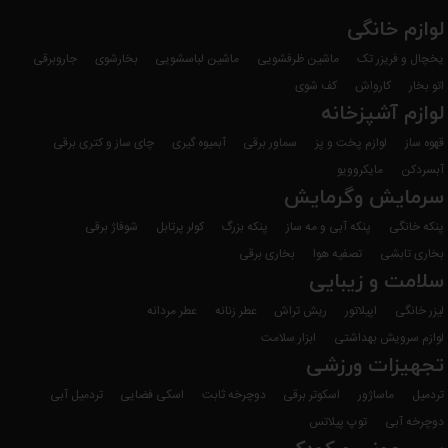
لوازم خانگی
یخچال و فریزر تک
ماشین ظرفشویی
ماشین لباسشویی
بخارشوی
جاروبرقی
اتو بخار
کارواش
کف شوی
لوازم آشپزخانه
قهوه ساز
لوازم پخت و پز
سماور برقی
آبمیوه گیری
چای ساز و کتری برقی
آبسردکن
مایکروویو
سرمایش وگرمایش
پنکه خانگی
پنکه آبی و مه ساز
پنکه بزرگ
کولر پرتابل
شوفاژ برقی
بخاری تابشی
تصفیه هوا
بخاری برقی
سلامت و زیبایی
لیزر خانگی
اپیلاتور
ریش تراش
عطر زنانه
عطر مردانه
لوازم سرویش بهداشتی
ابزار سلامت
تجهیزات ورزشی
تردمیل
ماساژور
اسکوتر برقی
دوچرخه ثابت
اسکی فضایی
تردمیل آبی
دوچرخه آبی
توپ پیلاتس