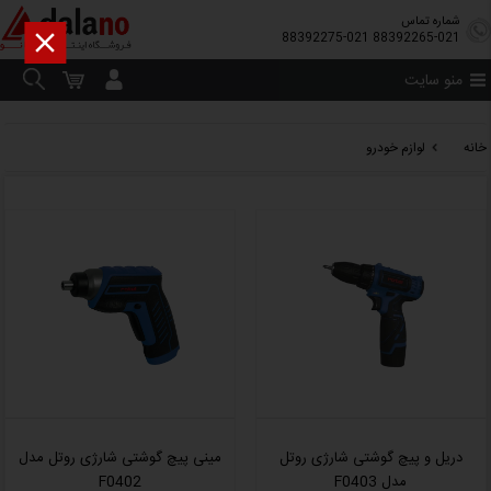
شماره تماس

88392275-021
88392265-021
منو سایت
خانه
لوازم خودرو
دریل و پیچ گوشتی شارژی روتل
مینی پیچ گوشتی شارژی روتل مدل
مدل F0403
F0402