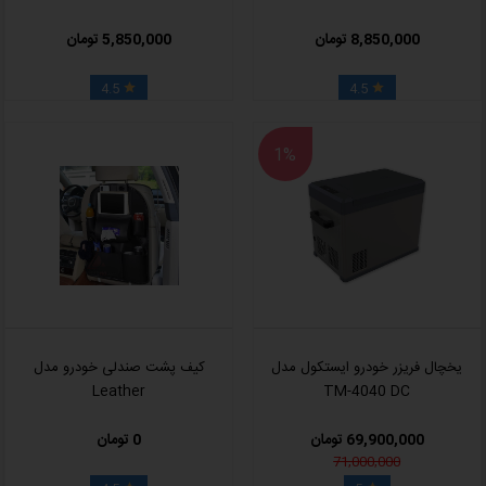
8,850,000 تومان
5,850,000 تومان
4.5
4.5


1%
یخچال فریزر خودرو ایستکول مدل
کیف پشت صندلی خودرو مدل
Leather
TM-4040 DC
69,900,000 تومان
0 تومان
71,000,000