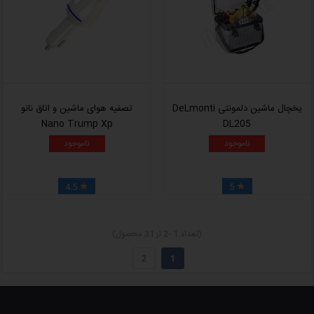
یخچال ماشین دلمونتی DeLmonti
تصفیه هوای ماشین و اتاق نانو
Nano Trump Xp
DL205
ناموجود
ناموجود
4.5
5


(تعداد 1 -2 از 31 محصول)
2
1