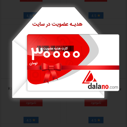
4.5
4.5


یخچال ماشین ایستکول مدل TM-
کارواش خانگی کارشر Karcher
9640DC
مدل K2 COMPACT
ناموجود
ناموجود
4.5
4.5

