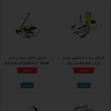
کارواش با ست شستشوی خودرو
کارواش خانگی حرفه ای کرشر
کارشر Karcher مدل K2
Karcher K4COMPACT HOME
COMPACT Car
ناموجود
ناموجود
4.5
4.5

