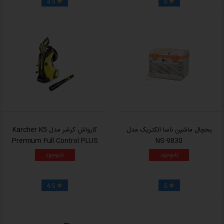
4.5
5


یخچال ماشین ناسا الکتریک مدل
کارواش کرشر مدل Karcher K5
Premium Full Control PLUS
NS-9830
ناموجود
ناموجود
4.5
5

