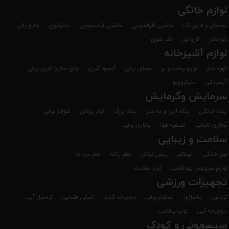
لوازم خانگی
یخچال و فریزر تک
ماشین ظرفشویی
ماشین لباسشویی
بخارشوی
جاروبرقی
اتو بخار
کارواش
کف شوی
لوازم آشپزخانه
قهوه ساز
لوازم پخت و پز
سماور برقی
آبمیوه گیری
چای ساز و کتری برقی
آبسردکن
مایکروویو
سرمایش وگرمایش
پنکه خانگی
پنکه آبی و مه ساز
پنکه بزرگ
کولر پرتابل
شوفاژ برقی
بخاری تابشی
تصفیه هوا
بخاری برقی
سلامت و زیبایی
لیزر خانگی
اپیلاتور
ریش تراش
عطر زنانه
عطر مردانه
لوازم سرویش بهداشتی
ابزار سلامت
تجهیزات ورزشی
تردمیل
ماساژور
اسکوتر برقی
دوچرخه ثابت
اسکی فضایی
تردمیل آبی
دوچرخه آبی
توپ پیلاتس
سیسمونی و کودک