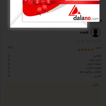
می باشد.
دیدگاه کاربران
فاطمه
1401/10/10 12:41
امتیاز
4/0
طراحی
5
ارزش خرید
5
مصرف انرژی
4
کیفیت ساخت
5
امکانات و قابلیت ها
4
کاربری
5
عالی