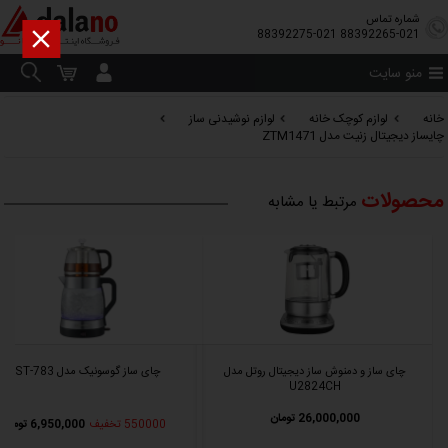
شماره تماس

88392275-021
88392265-021
منو سایت
خانه
لوازم کوچک خانه
لوازم نوشیدنی ساز
چایساز دیجیتال زنیت مدل ZTM1471
محصولات
مرتبط یا مشابه
چای ساز و دمنوش ساز دیجیتال روتل مدل
چای ساز گوسونیک مدل GST-783
U2824CH
26,000,000 تومان
550000 تخفیف
6,950,000 تومان