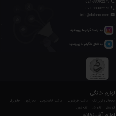
021-88392275

برند
زنیت (ZENITH)
021-88392273

info@dalano.com

مدل
ZTM1471
نوع دستگاه
چای‌ساز کنارهمی
به اینستاگرام ما بپیوندید
توان مصرفی
۱۵۰۰ وات
به کانال تلگرام ما بپیوندید
جنس کتری
استیل ضدزنگ
گنجایش کتری
۱.۷ لیتر
جنس قوری
پیرکس مقاوم در برابر حرارت
گنجایش قوری
۱ لیتر
لوازم خانگی
فیلتر قوری
استیل تاشو
یخچال و فریزر تک
ماشین ظرفشویی
ماشین لباسشویی
بخارشوی
جاروبرقی
اتو بخار
کارواش
کف شوی
گرم‌نگهدار
۱۰ حالت دمایی
لوازم آشپزخانه