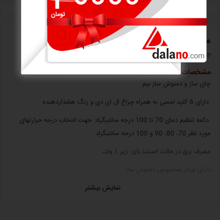
معرفی اجمالی
چای ساز بیم مدل TM2802
مشخصات
چای ساز و دمنوش ساز بیم
دارای 6 کلید لمسی به همراه چراغ ال ای دی و زنگ هشداردهنده
دکمه تنظیم دمای 70 تا 100 درجه سانتیگراد: جهت انتخاب درجه حرارتهای
مورد نظر 70، 80، 90 و 100 درجه سانتیگراد
مصرف برق در حالت استند بای: زیر 1 وات
دارای فیلتر مخصوص دمنوش ساز
نمایش بیشتر
توان : 2200-2000 وات
جنس بدنه کتری و قوری شیشه ای