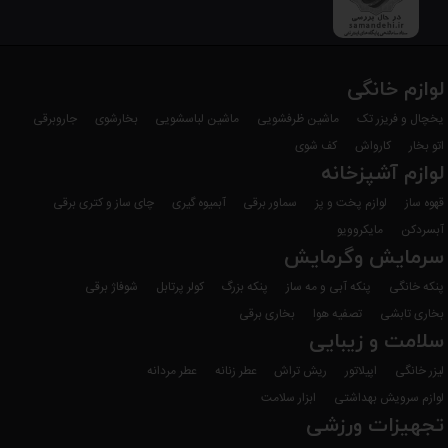
لوازم خانگی
یخچال و فریزر تک
ماشین ظرفشویی
ماشین لباسشویی
بخارشوی
جاروبرقی
اتو بخار
کارواش
کف شوی
لوازم آشپزخانه
قهوه ساز
لوازم پخت و پز
سماور برقی
آبمیوه گیری
چای ساز و کتری برقی
آبسردکن
مایکروویو
سرمایش وگرمایش
پنکه خانگی
پنکه آبی و مه ساز
پنکه بزرگ
کولر پرتابل
شوفاژ برقی
بخاری تابشی
تصفیه هوا
بخاری برقی
سلامت و زیبایی
لیزر خانگی
اپیلاتور
ریش تراش
عطر زنانه
عطر مردانه
لوازم سرویش بهداشتی
ابزار سلامت
تجهیزات ورزشی