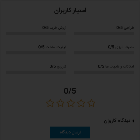
محل قرار گیری قوری روی کتری
امتیاز کاربران
قابلیت تنظیم دما 100-70 درجه سانتی گراد
دارای صفحه نمایشگر لمسی
0/5
0/5
طراحی
ارزش خرید
دارای فیلتر تفاله گیر
0/5
0/5
مصرف انرژی
کیفیت ساخت
دارای قوری شیشه ای
گنجایش قوری : 0.7-1 لیتر
0/5
0/5
امکانات و قابلیت ها
کاربری
گنجایش کتری : 1.7 لیتر
جنس قوری: شیشه
0/5
جنس بدنه‌ ی کتری: شیشه
سیستم خاموشی خودکار
دیدگاه کاربران
چرخش 360 درجه
ارسال دیدگاه
:ابعاد