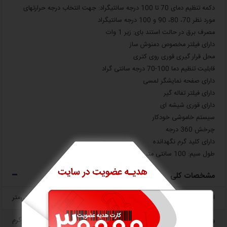
دکمه تنظیم دمای 70 تا 100 درجه سانتیگراد: جهت انتخاب درجه حرارتهای
مورد نظر 70، 80، 90 و 100 درجه سانتیگراد
مصرف برق در حالت استند بای: زیر 1 وات
دارای فیلتر مخصوص دمنوش ساز
محل قرار گیری قوری روی کتری
قابلیت تنظیم دما 100-70 درجه سانتی گراد
دارای صفحه نمایشگر لمسی
دارای فیلتر تفاله گیر
دارای قوری شیشه ای
سیستم خاموشی خودکار
چرخش 360 درجه
دارای کلید گرم نگهدانده
طول سیم: 100 سانتی متر
مشخصات کلی
ابعاد L x W x H
25x15x35 سانتی‌متر
وزن
1.5 کیلوگرم