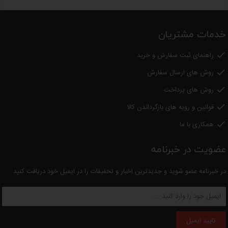
250x150x350 سانتی‌متر
دارای کلید گرم نگهدانده
خدمات مشتریان
طول سیم: 100 سانتی متر
راهنمای ثبت سفارش و خرید

وزن:1.5 گرم
روش های ارسال سفارش

شناسه کالا 2903091600150
روش های پرداخت

18 ماه گارانتی
قوانین و رویه های بازگرداندن کالا

با ضمانت نامه شرکت پیراد سرویس
همکاری با ما

عضویت در خبرنامه
لطفا
توجه داشته باشید
؛
کلیه کالاهای عرضه شده در دالانو اصل بوده و دارای گارانتی از شرکتهای معتبر
در خبرنامه عضو شوید و جدیدترین اخبار و تخفیفات را در ایمیل خود دریافت کنید
می باشد.
تایید ایمیل