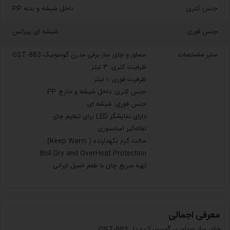
جنس کتری
داخل شیشه و بدنه PP
جنس قوری
شیشه ای پیرکس
سایر مشخصات
سماور و چای ساز برقی مدرن گوسونیک GST-883
ظرفیت کتری: ۳ لیتر
ظرفیت قوری: ۱ لیتر
جنس کتری: داخل شیشه و خارج PP
جنس قوری: شیشه ای
دارای نمایشگر LED برای تنظیم چای
تفاله‌گیر آسانسوری
حالت گرم‌ نگهدارنده ( Keep Warm)
Boil Dry and OverHeat Protection
تهیه سریع چای با طعم اصیل ایرانی
معرفی اجمالی
چای ساز سماوری گوسونیک مدل GST-883