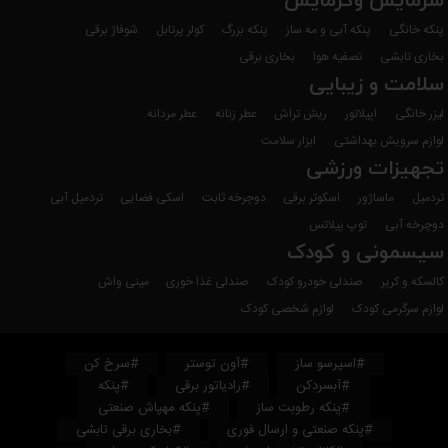
سرمایش وگرمایش
پنکه خانگی
پنکه آبی و مه ساز
پنکه بزرگ
کولر پرتابل
شوفاژ برقی
بخاری تابشی
تصفیه هوا
بخاری برقی
سلامت و زیبایی
لیزر خانگی
اپیلاتور
ریش تراش
عطر زنانه
عطر مردانه
لوازم سرویش بهداشتی
ابزار سلامت
تجهیزات ورزشی
تردمیل
ماساژور
اسکوتر برقی
دوچرخه ثابت
اسکی فضایی
تردمیل آبی
دوچرخه آبی
توپ پیلاتس
سیسمونی و کودک
کالسکه و کریر
صندلی خودرو کودک
صندلی غذا خوری
مینی واش
لوازم سرگرمی کودک
لوازم شخصی کودک
#اسپرسو ساز
#آون توستر
#سرخ کن
#آبسردکن
#رادیاتور برقی
#پنکه
#پنکه رطوبت ساز
#پنکه مهپاش صنعتی
#پنکه صنعتی و ارسال فوری
#بخاری برقی تابشی