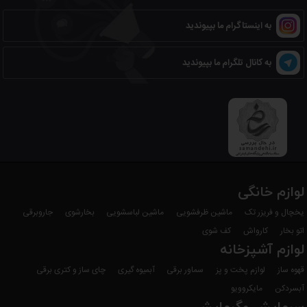
به اینستاگرام ما بپیوندید
به کانال تلگرام ما بپیوندید
لوازم خانگی
یخچال و فریزر تک
ماشین ظرفشویی
ماشین لباسشویی
بخارشوی
جاروبرقی
اتو بخار
کارواش
کف شوی
لوازم آشپزخانه
قهوه ساز
لوازم پخت و پز
سماور برقی
آبمیوه گیری
چای ساز و کتری برقی
آبسردکن
مایکروویو