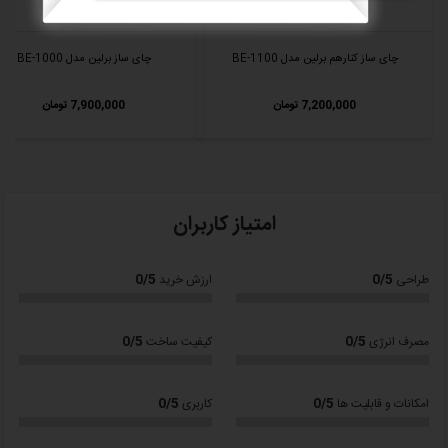
سماور برقی گوسونیک 883 مجهز به
LED Display
است که امکان قابلیت
تنظیمات مختلف برای تهیه چای و آب جوش دلخواه را فراهم کرده است..
چای ساز کنارهم برلین مدل BE-1100
چای ساز برلین مدل BE-1000
دارای سیستم ایمنی
7,200,000 تومان
7,900,000 تومان
این چای ساز گوسونیک دارای سیستم محافظت در برای افزایش دمای بیش از
حد و اتمام آب را دارد.
قابلیت گرم نگهداشتن آب هم از ویژگی های دیگر این چای است.
جدول مشخصات فنی سماور برقی گوسونیک مدل GST-883
امتیاز کاربران
مشخصه
توضیحات
0/5
0/5
طراحی
ارزش خرید
برند
Gosonic
0/5
0/5
مصرف انرژی
کیفیت ساخت
مدل
883
نوع سماور
روهم
0/5
0/5
امکانات و قابلیت ها
کاربری
ظرفیت کتری
۳ لیتر