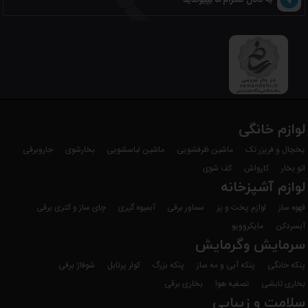
لوازم خانگی
یخچال و فریزر تک
ماشین ظرفشویی
ماشین لباسشویی
بخارشوی
جاروبرقی
اتو بخار
کارواش
کف شوی
لوازم آشپزخانه
قهوه ساز
لوازم پخت و پز
سماور برقی
آبمیوه گیری
چای ساز و کتری برقی
آبسردکن
مایکروویو
سرمایش وگرمایش
پنکه خانگی
پنکه آبی و مه ساز
پنکه بزرگ
کولر پرتابل
شوفاژ برقی
بخاری تابشی
تصفیه هوا
بخاری برقی
سلامت و زیبایی