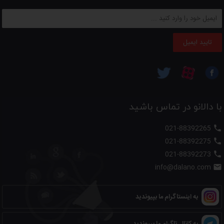
تایید ایمیل
با دالانو در تماس باشید
021-88392265

021-88392275

021-88392273

info@dalano.com

به اینستاگرام ما بپیوندید
به کانال تلگرام ما بپیوندید