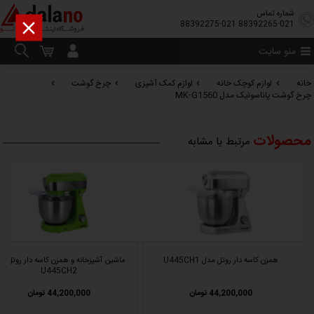
شماره تماس

88392275-021
88392265-021
منو سایت
خانه
لوازم کوچک خانه
لوازم کمک آشپزی
چرخ گوشت
چرخ گوشت پاناسونیک مدل MK-G1560
محصولات
مرتبط یا مشابه
همزن کاسه دار روتل مدل U445CH1
ماشین آشپزخانه و همزن کاسه دار روتل م
U445CH2
44,200,000 تومان
44,200,000 تومان