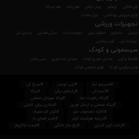
لیزر خانگی
اپیلاتور
ریش تراش
عطر زنانه
عطر مردانه
لوازم سرویش بهداشتی
ابزار سلامت
تجهیزات ورزشی
تردمیل
ماساژور
اسکوتر برقی
دوچرخه ثابت
اسکی فضایی
تردمیل آبی
دوچرخه آبی
توپ پیلاتس
سیسمونی و کودک
کالسکه و کریر
صندلی خودرو کودک
صندلی غذا خوری
مینی واش
لوازم سرگرمی کودک
لوازم شخصی کودک
#اسپرسو ساز
#آون توستر
#سرخ کن
#آبسردکن
#رادیاتور برقی
#پنکه
#پنکه رطوبت ساز
#پنکه مهپاش صنعتی
#پنکه صنعتی و ارسال فوری
#بخاری برقی تابشی
#کاناپه تختخواب شو
#کولر کم مصرف
#دریچه هوشمند کولر
#هیتر فضای باز
#رخت آویز کنترلی
#یخ ساز خانگی
#قیمت ماکروفر