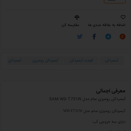
اضافه به علاقه مندی ها
مقایسه کن
آبسردکن
قیمت آبسردکن
آبسردکن رومیزی
آبسردکن ارزان
معرفی اجمالی
آبسردکن رومیزی سام مدل SAM WD-T731W
آبسردکن رومیزی سام مدل WD-T731W
دارای سه خروجی آب: