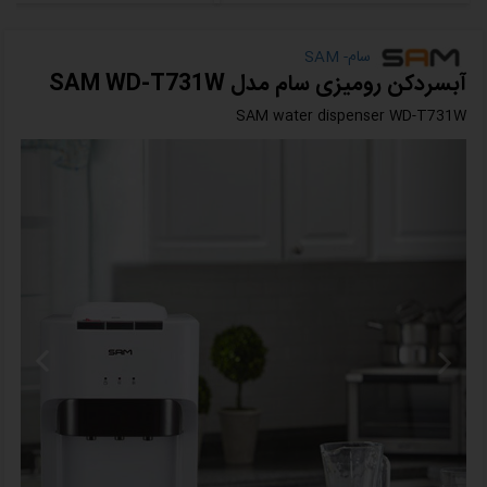
سام- SAM
آبسردکن رومیزی سام مدل SAM WD-T731W
SAM water dispenser WD-T731W