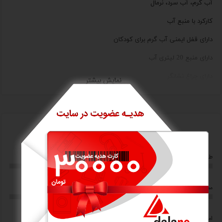
آب گرم، آب سرد، نرمال
کارکرد با منبع آب
دارای قفل ایمنی آب گرم برای کودکان
دارای منبع 20 لیتری آب
دارای چراغ نشانگر
نمایش بیشتر
امتیاز کاربران
0/5
0/5
طراحی
ارزش خرید
0/5
0/5
مصرف انرژی
کیفیت ساخت
0/5
0/5
امکانات و قابلیت ها
کاربری