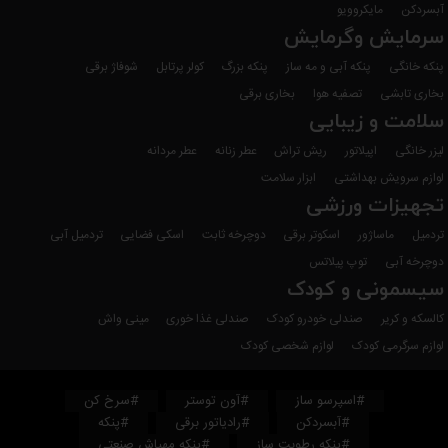
آبسردکن
مایکروویو
سرمایش وگرمایش
پنکه خانگی
پنکه آبی و مه ساز
پنکه بزرگ
کولر پرتابل
شوفاژ برقی
بخاری تابشی
تصفیه هوا
بخاری برقی
سلامت و زیبایی
لیزر خانگی
اپیلاتور
ریش تراش
عطر زنانه
عطر مردانه
لوازم سرویش بهداشتی
ابزار سلامت
تجهیزات ورزشی
تردمیل
ماساژور
اسکوتر برقی
دوچرخه ثابت
اسکی فضایی
تردمیل آبی
دوچرخه آبی
توپ پیلاتس
سیسمونی و کودک
کالسکه و کریر
صندلی خودرو کودک
صندلی غذا خوری
مینی واش
لوازم سرگرمی کودک
لوازم شخصی کودک
#اسپرسو ساز
#آون توستر
#سرخ کن
#آبسردکن
#رادیاتور برقی
#پنکه
#پنکه رطوبت ساز
#پنکه مهپاش صنعتی