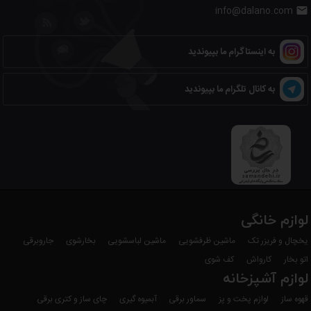
info@dalano.com

به اینستاگرام ما بپیوندید
به کانال تلگرام ما بپیوندید
لوازم خانگی
یخچال و فریزر تک
ماشین ظرفشویی
ماشین لباسشویی
بخارشوی
جاروبرقی
اتو بخار
کارواش
کف شوی
لوازم آشپزخانه
قهوه ساز
لوازم پخت و پز
سماور برقی
آبمیوه گیری
چای ساز و کتری برقی