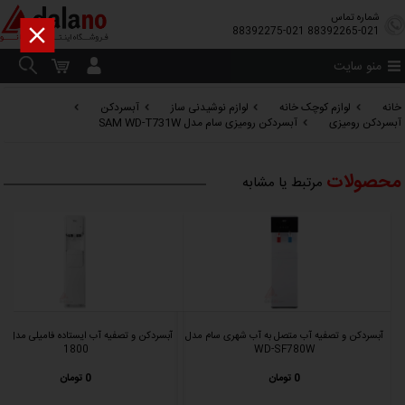
شماره تماس

88392275-021
88392265-021
منو سایت
خانه
لوازم کوچک خانه
لوازم نوشیدنی ساز
آبسردکن
آبسردکن رومیزی
آبسردکن رومیزی سام مدل SAM WD-T731W
محصولات
مرتبط یا مشابه
آبسردکن و تصفیه آب متصل به آب شهری سام مدل
آبسردکن و 
1800
WD-SF780W
0 تومان
0 تومان