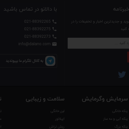
رنامه
با دالانو در تماس باشید
ید و جدیدترین اخبار و تخفیفات را در
021-88392265

 کنید
021-88392275

021-88392273

info@dalano.com

به کانال تلگرام ما بپیوندید
سرمایش وگرمایش
سلامت و زیبایی
ت
پنکه خانگی
لیزر خانگی
ت
پنکه آبی و مه ساز
اپیلاتور
م
پنکه بزرگ
ریش تراش
ا