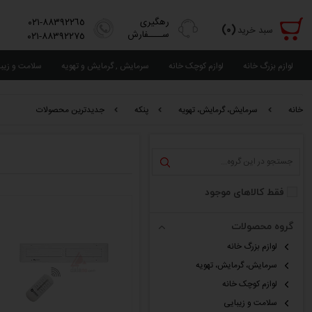
رهگیری
٨٨٣٩٢٢٦٥-٠٢١
(٠)
سبد خرید
ســــفارش
٨٨٣٩٢٢٧٥-٠٢١
لوازم بزرگ خانه
لوازم کوچک خانه
سرمایش , گرمایش و تهویه
سلامت و زیب
خانه
سرمایش، گرمایش، تهویه
پنکه
جدیدترین محصولات
فقط کالاهای موجود
گروه محصولات
لوازم بزرگ خانه
سرمایش، گرمایش، تهویه
لوازم کوچک خانه
سلامت و زیبایی