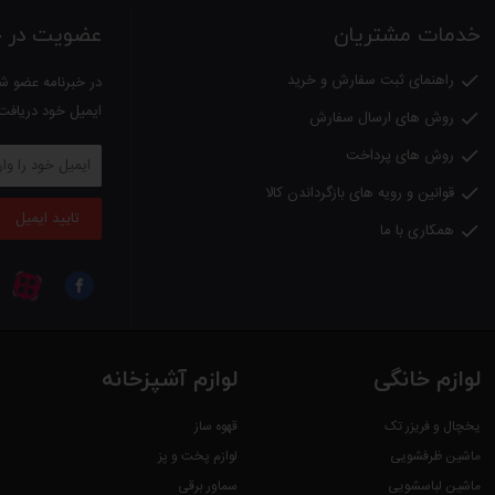
خدمات مشتریان
عضویت در خب
راهنمای ثبت سفارش و خرید

در خبرنامه عضو شو
ایمیل خود دریافت
روش های ارسال سفارش

روش های پرداخت

قوانین و رویه های بازگرداندن کالا

تایید ایمیل
همکاری با ما

لوازم خانگی
لوازم آشپزخانه
یخچال و فریزر تک
قهوه ساز
ماشین ظرفشویی
لوازم پخت و پز
ماشین لباسشویی
سماور برقی