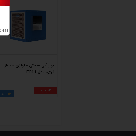
کولر آبی صنعتی سلولزی سه فاز
انرژی مدل EC11
ناموجود
4.5
