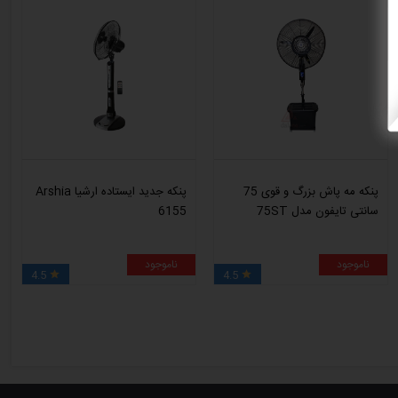
پنکه مه پاش بزرگ و قوی 75
پنکه جدید ایستاده ارشیا Arshia
سانتی تایفون مدل 75ST
6155
ناموجود
ناموجود
4.5
4.5

