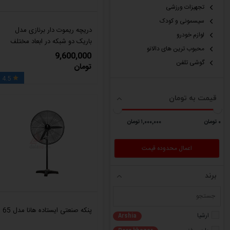
تجهیزات ورزشی
سیسمونی و کودک
دریچه ریموت دار برنازی مدل
لوازم خودرو
باریک دو شبکه در ابعاد مختلف
محبوب ترین های دالانو
9,600,000
گوشی تلفن
تومان
4.5

قیمت به تومان
٠ تومان
١,٠٠٠,٠٠٠ تومان
برند
پنکه صنعتی ایستاده هانا مدل 65
ارشیا
Arshia