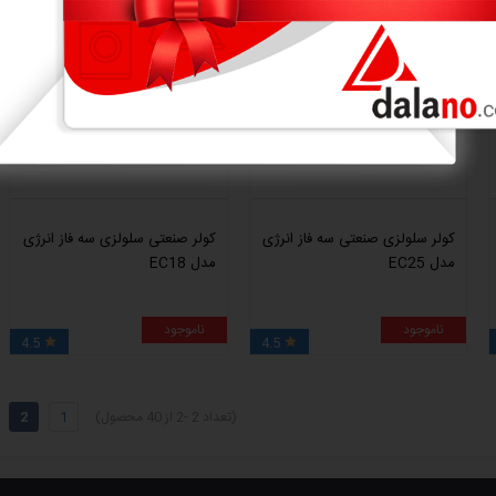
کولر سلولزی صنعتی سه فاز انرژی
کولر صنعتی سلولزی سه فاز انرژی
مدل EC25
مدل EC18
ناموجود
ناموجود
4.5
4.5


(تعداد 2 -2 از 40 محصول)
1
2