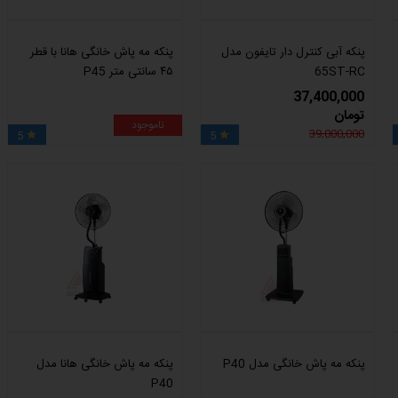
پنکه آبی کنترل دار تایفون مدل
پنکه مه پاش خانگی هانا با قطر
65ST-RC
۴۵ سانتی متر P45
37,400,000
تومان
ناموجود
39,000,000
5
5


پنکه مه پاش خانگی مدل P40
پنکه مه پاش خانگی هانا مدل
P40