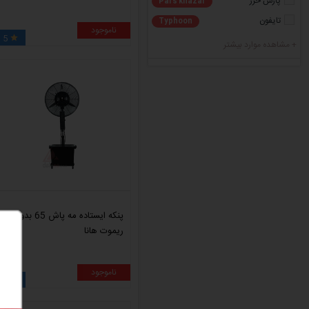
پارس خزر
Pars khazar
تایفون
Typhoon
ناموجود
5

+ مشاهده موارد بیشتر
پنکه ایستاده مه پاش 65 بدون
ریموت هانا
ناموجود
5
