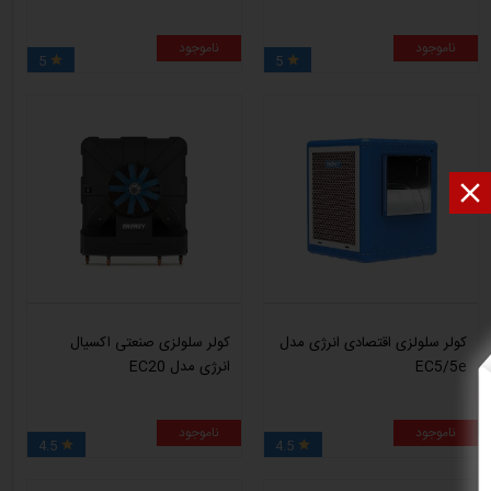
ناموجود
ناموجود
5
5



کولر سلولزی اقتصادی انرژی مدل
کولر سلولزی صنعتی اکسیال
EC5/5e
انرژی مدل EC20
ناموجود
ناموجود
4.5
4.5

