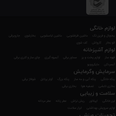
لوازم خانگی
یخچال و فریزر تک
ماشین ظرفشویی
ماشین لباسشویی
بخارشوی
جاروبرقی
اتو بخار
کارواش
کف شوی
لوازم آشپزخانه
قهوه ساز
لوازم پخت و پز
سماور برقی
آبمیوه گیری
چای ساز و کتری برقی
آبسردکن
مایکروویو
سرمایش وگرمایش
پنکه خانگی
پنکه آبی و مه ساز
پنکه بزرگ
کولر پرتابل
شوفاژ برقی
بخاری تابشی
تصفیه هوا
بخاری برقی
سلامت و زیبایی
لیزر خانگی
اپیلاتور
ریش تراش
عطر زنانه
عطر مردانه
لوازم سرویش بهداشتی
ابزار سلامت
تجهیزات ورزشی