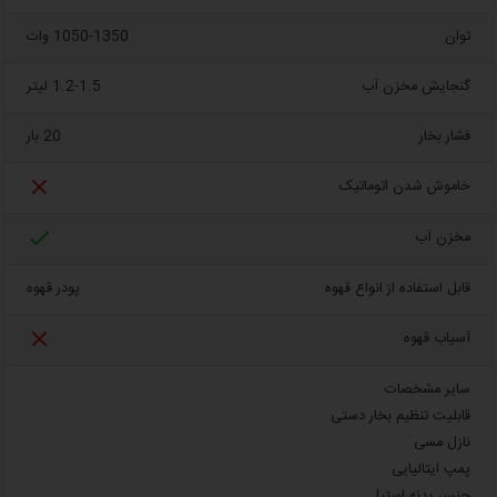
توان
1050-1350 وات
گنجایش مخزن آب
1.2-1.5 لیتر
فشار بخار
20 بار

خاموش شدن اتوماتیک

مخزن آب
قابل استفاده از انواع قهوه
پودر قهوه

آسیاب قهوه
سایر مشخصات
قابلیت تنظیم بخار دستی
نازل مسی
پمپ ایتالیایی
جنس بدنه استیل