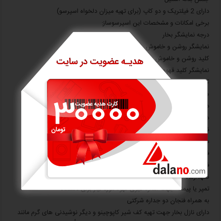
دارای 2 فیلتریک و دو کاپ (برای تهیه میزان دلخواه اسپرسو)
برخی امکانات و مشخصات این اسپرسوساز:
درجه نمایشگر بخار
نمایشگر روشن و خاموش
کلید روشن و خاموش
نمایشگر کلید قهوه ساز
کلید خروجی قهوه و آب داغ
سینی چکه آب
دارای مخزن آب
دکمه بخار
نمایشگر بخار
دستگیره محافظ بخار
فیلتر یک کاپ
فیلتر دو کاپ
نگهدارنده فیلتر
تمپر یا پیمانه جهت اندازه گیری قهوه مورد نیاز برای دستگاه
به همراه فنجان دو جداره شرکتی
دارای نازل بخار جهت تهیه کف شیر کاپوچینو و دیگر نوشیدنی های گرم مانند