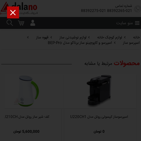
شماره تماس

88392275-021
88392265-021
منو سایت
خانه
لوازم کوچک خانه
لوازم نوشیدنی ساز
قهوه ساز
اسپرسو ساز
اسپرسو و کاپوچینو ساز برناکو مدل BEP-Pro
محصولات
مرتبط یا مشابه
اسپرسوساز کپسولی روتل مدل U220CH1
کف شیر ساز روتل مدل U210CH
0 تومان
5,600,000 تومان