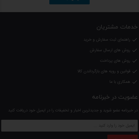
فیلتر یک کاپ
فیلتر دو کاپ
خدمات مشتریان
نگهدارنده فیلتر
راهنمای ثبت سفارش و خرید

تمپر یا پیمانه جهت اندازه گیری قهوه مورد نیاز برای دستگاه
روش های ارسال سفارش

به همراه فنجان دو جداره شرکتی
روش های پرداخت

دارای نازل بخار جهت تهیه کف شیر کاپوچینو و دیگر نوشیدنی های گرم مانند
قوانین و رویه های بازگرداندن کالا

کافه لاته، اسپرسو ماکیاتو، لاته ماکیاتو، موکا، اسپرسو کُن پانا، آمریکانو و ...
همکاری با ما

18 ماه گارانتی
عضویت در خبرنامه
با ضمانت نامه شرکت برناکو
در خبرنامه عضو شوید و جدیدترین اخبار و تخفیفات را در ایمیل خود دریافت کنید
لطفا
توجه داشته باشید
؛
کلیه کالاهای عرضه شده در دالانو اصل بوده و دارای گارانتی از شرکتهای معتبر