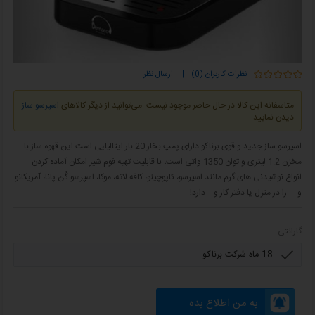
نظرات کاربران (0)
|
ارسال نظر
متاسفانه این کالا در حال حاضر موجود نیست. می‌توانید از دیگر کالاهای
اسپرسو ساز
دیدن نمایید.
اسپرسو ساز جدید و قوی برناکو دارای پمپ بخار 20 بار ایتالیایی است این قهوه ساز با
مخزن 1.2 لیتری و توان 1350 واتی است، با قابلیت تهیه فوم شیر امکان آماده کردن
انواع نوشیدنی های گرم مانند اسپرسو، کاپوچینو، کافه لاته، موکا، اسپرسو کُن پانا، آمریکانو
و ... را در منزل یا دفتر کار و... دارد!
گارانتی
به من اطلاع بده