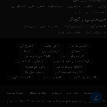
تردمیل
ماساژور
اسکوتر برقی
دوچرخه ثابت
اسکی فضایی
تردمیل آبی
دوچرخه آبی
توپ پیلاتس
سیسمونی و کودک
کالسکه و کریر
صندلی خودرو کودک
صندلی غذا خوری
مینی واش
لوازم سرگرمی کودک
لوازم شخصی کودک
#اسپرسو ساز
#آون توستر
#سرخ کن
#آبسردکن
#رادیاتور برقی
#پنکه
#پنکه رطوبت ساز
#پنکه مهپاش صنعتی
#پنکه صنعتی و ارسال فوری
#بخاری برقی تابشی
#کاناپه تختخواب شو
#کولر کم مصرف
#دریچه هوشمند کولر
#هیتر فضای باز
#رخت آویز کنترلی
#یخ ساز خانگی
#قیمت ماکروفر
صفحه نخست
تماس با ما
درباره ما
سوالات متداول
صفحه مقایسه
border_color
© تمامی حقوق این سایت برای
دالانو
محفوظ است Copyright © 2010 - 2026 dalano.com