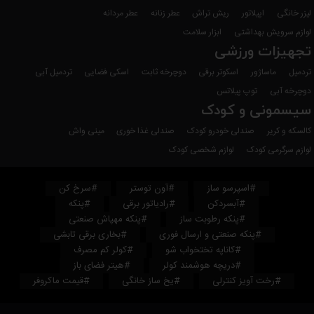
لیزر خانگی
اپیلاتور
ریش تراش
عطر زنانه
عطر مردانه
لوازم سرویش بهداشتی
ابزار سلامت
تجهیزات ورزشی
تردمیل
ماساژور
اسکوتر برقی
دوچرخه ثابت
اسکی فضایی
تردمیل آبی
دوچرخه آبی
توپ پیلاتس
سیسمونی و کودک
کالسکه و کریر
صندلی خودرو کودک
صندلی غذا خوری
مینی واش
لوازم سرگرمی کودک
لوازم شخصی کودک
#اسپرسو ساز
#آون توستر
#سرخ کن
#آبسردکن
#رادیاتور برقی
#پنکه
#پنکه رطوبت ساز
#پنکه مهپاش صنعتی
#پنکه صنعتی و ارسال فوری
#بخاری برقی تابشی
#کاناپه تختخواب شو
#کولر کم مصرف
#دریچه هوشمند کولر
#هیتر فضای باز
#رخت آویز کنترلی
#یخ ساز خانگی
#قیمت ماکروفر