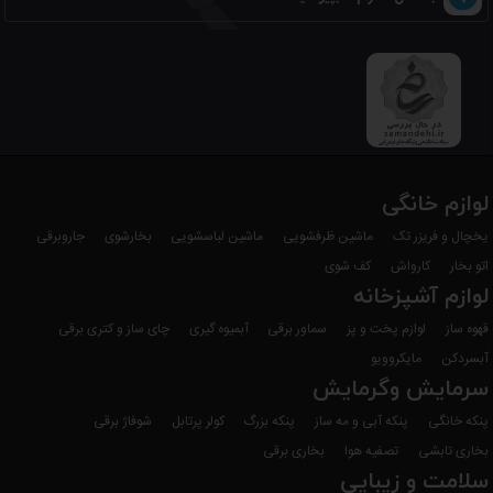
لوازم خانگی
یخچال و فریزر تک
ماشین ظرفشویی
ماشین لباسشویی
بخارشوی
جاروبرقی
اتو بخار
کارواش
کف شوی
لوازم آشپزخانه
قهوه ساز
لوازم پخت و پز
سماور برقی
آبمیوه گیری
چای ساز و کتری برقی
آبسردکن
مایکروویو
سرمایش وگرمایش
پنکه خانگی
پنکه آبی و مه ساز
پنکه بزرگ
کولر پرتابل
شوفاژ برقی
بخاری تابشی
تصفیه هوا
بخاری برقی
سلامت و زیبایی