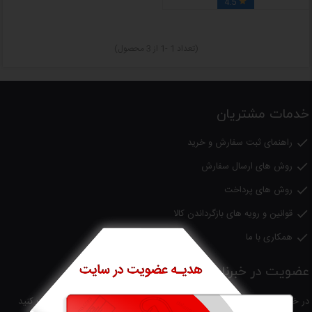
4.5

(تعداد 1 -1 از 3 محصول)
خدمات مشتریان
راهنمای ثبت سفارش و خرید

روش های ارسال سفارش

روش های پرداخت

قوانین و رویه های بازگرداندن کالا

همکاری با ما

عضویت در خبرنامه
در خبرنامه عضو شوید و جدیدترین اخبار و تخفیفات را در ایمیل خود دریافت کنید