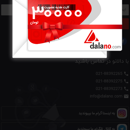
تایید ایمیل
با دالانو در تماس باشید
021-88392265

021-88392275

021-88392273

info@dalano.com

به اینستاگرام ما بپیوندید
به کانال تلگرام ما بپیوندید