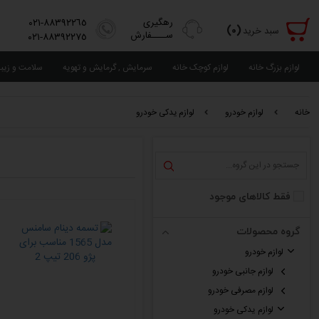
رهگیری
٨٨٣٩٢٢٦٥-٠٢١
(٠)
سبد خرید
ســــفارش
٨٨٣٩٢٢٧٥-٠٢١
لوازم بزرگ خانه
لوازم کوچک خانه
سرمایش , گرمایش و تهویه
سلامت و زیب
خانه
لوازم خودرو
لوازم یدکی خودرو
فقط کالاهای موجود
گروه محصولات
لوازم خودرو
لوازم جانبی خودرو
لوازم مصرفی خودرو
لوازم یدکی خودرو