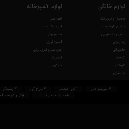
لوازم خانگی
لوازم آشپزخانه
یخچال و فریزر تک
قهوه ساز
ماشین ظرفشویی
لوازم پخت و پز
ماشین لباسشویی
سماور برقی
بخارشوی
آبمیوه گیری
جاروبرقی
چای ساز و کتری برقی
اتو بخار
آبسردکن
کارواش
مایکروویو
کف شوی
#اسپرسو ساز
#آون توستر
#سرخ کن
#آبسردکن
#کاناپه تختخواب شو
#کولر کم مصرف