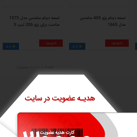
تسمه دینام پژو 405 سامنس
تسمه دینام سامنس مدل 1575
مدل 1665
مناسب برای پژو 206 تیپ 5
ناموجود
ناموجود
4.5
4.5


(تعداد 1 -1 از 3 محصول)