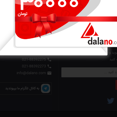
رنامه
با دالانو در تماس باشید
ید و جدیدترین اخبار و تخفیفات را در
021-88392265

 کنید
021-88392275

021-88392273

info@dalano.com

به کانال تلگرام ما بپیوندید