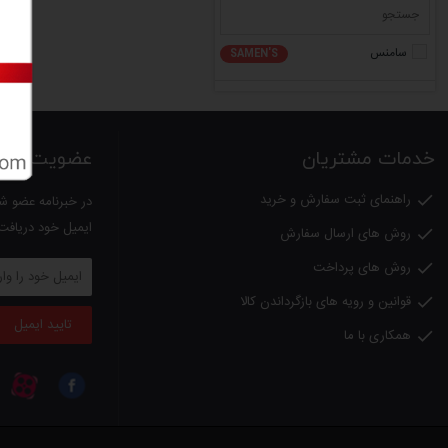
سامنس
SAMEN'S
خدمات مشتریان
عضویت در خب
راهنمای ثبت سفارش و خرید

در خبرنامه عضو شو
ایمیل خود دریافت
روش های ارسال سفارش

روش های پرداخت

قوانین و رویه های بازگرداندن کالا

تایید ایمیل
همکاری با ما
