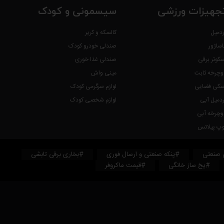
جهیزات ورزشی
سیسمونی و کودک
ردمیل
کالسکه و کریر
اساژور
صندلی خودرو کودک
سکوتر برقی
صندلی غذا خوری
وچرخه ثابت
مینی واش
سکی فضایی
لوازم سرگرمی کودک
ردمیل آبی
لوازم شخصی کودک
وچرخه آبی
وپ پیلاتس
 صنعتی
#پنکه صنعتی و ارسال فوری
#بخاری برقی تابشی
#یخ ساز خانگی
#قیمت ماکروفر