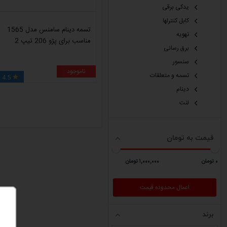
یدکی برقی
کابل کنترلها
تسمه دینام سامنس مدل 1565
تهویه
مناسب برای پژو 206 تیپ 2
برق رسانی
سنسور
ناموجود
تسمه و متعلقات
4.5

دینام
لنت
قیمت به تومان
٠ تومان
١,٠٠٠,٠٠٠ تومان
برند