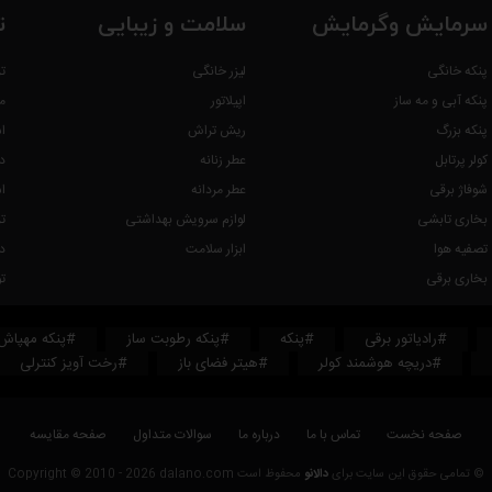
سرمایش وگرمایش
سلامت و زیبایی
ت
پنکه خانگی
لیزر خانگی
ت
پنکه آبی و مه ساز
اپیلاتور
م
پنکه بزرگ
ریش تراش
ا
کولر پرتابل
عطر زنانه
د
شوفاژ برقی
عطر مردانه
ا
بخاری تابشی
لوازم سرویش بهداشتی
ت
تصفیه هوا
ابزار سلامت
د
بخاری برقی
ت
#رادیاتور برقی
#پنکه
#پنکه رطوبت ساز
#پنکه مهپاش
#دریچه هوشمند کولر
#هیتر فضای باز
#رخت آویز کنترلی
صفحه نخست
تماس با ما
درباره ما
سوالات متداول
صفحه مقایسه
© تمامی حقوق این سایت برای
دالانو
محفوظ است Copyright © 2010 - 2026 dalano.com